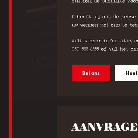
station, de bushalte voo
U heeft bij ons de keuze
uw wensen met ons te bes
Wilt u meer informatie, 
050 588 6555
of vul het ond
Bel ons
Heef
AANVRAGE