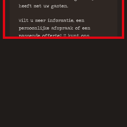
heeft met uw gasten.
Wilt u meer informatie, een
persoonlijke afspraak of een
passende offerte? U kunt ons
bereiken op
050 588 6555
of vul het
onderstaand formulier in, dan nemen
wij zo snel mogelijk contact met u
op!
Bel ons
Heeft u vragen?