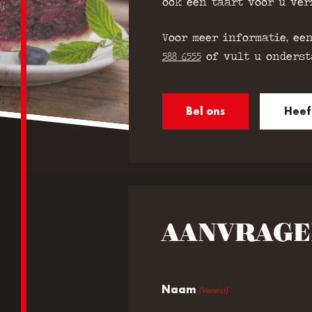
ook een taart voor u ver
Voor meer informatie, ee
588 6555
of vult u ondersta
Bel ons
Heef
AANVRAGE
Naam
(Vereist)