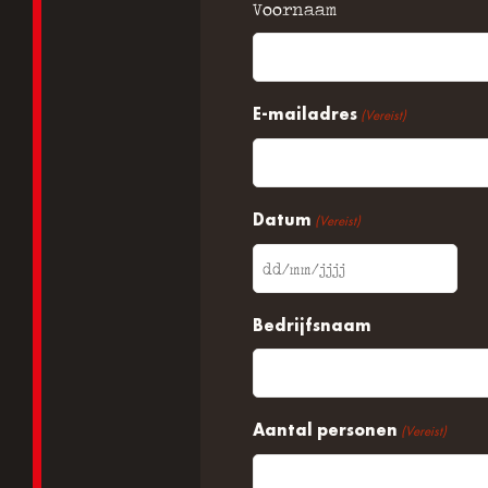
Voornaam
E-mailadres
(Vereist)
Datum
(Vereist)
DD
slash
Bedrijfsnaam
MM
slash
JJJJ
Aantal personen
(Vereist)