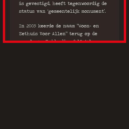
is gevestigd, heeft tegenwoordig de
status van ‘gemeentelijk monument’.
In 2005 keerde de naam “Woon- en
Eethuis Voor Allen” terug op de
gevel van Zuiderdiep 8-10, ‘als
eerbetoon aan de rol die WEEVA meer
dan honderd jaar in Groningen
heeft gespeeld.’
TEGENWOORDIG
En op de plek waar WEEVA zo’n lange
tijd ‘deugdzaam en krachtig voedsel’
heeft bereid voor ‘zeer billijke
prijzen’, zijn sinds 4 oktober 2011
weer betaalbare, oer-Hollandse