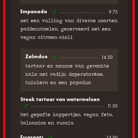
Empanada
9.75
met een vulling van diverse soorten
paddenstoelen, geserveerd met een
vegan citroen-aïoli
Zalmduo
14.50
tartaar en mousse van gerookte
zalm met radijs, doperwtcrème,
tuinkers en een papadum
Steak tartaar van watermeloen
11.50
Met gepofte kappertjes, vegan feta,
balsamico en rucola
Escargots
13.50