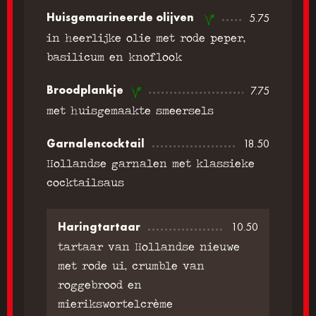
Huisgemarineerde olijven
5.75
in heerlijke olie met rode peper,
basilicum en knoflook
Broodplankje
7.75
met huisgemaakte smeersels
Garnalencocktail
18.50
Hollandse garnalen met klassieke
cocktailsaus
Haringtartaar
10.50
tartaar van Hollandse nieuwe
met rode ui, crumble van
roggebrood en
mierikswortelcrème