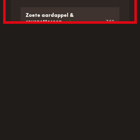
Zoete aardappel &
courgettesoep
7.50
bereid met kokosroom, geserveerd
met knoflookcroutons en
koriander
Soupe au Pistou
7.50
frisse zomerse bouillon met Franse
pesto, orzo, courgette en tomaat
HOLLANDSE KOST
Stamppot andijvie
17.50