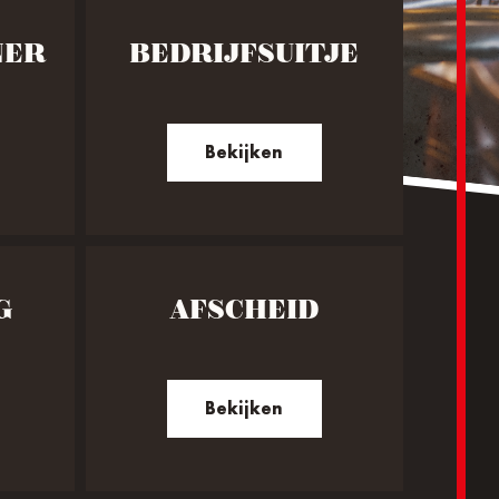
NER
BEDRIJFSUITJE
Bekijken
G
AFSCHEID
Bekijken